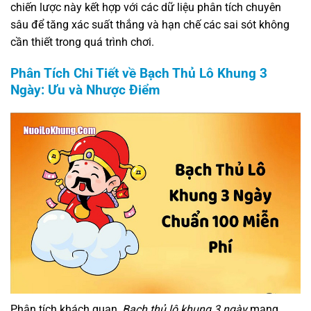
chiến lược này kết hợp với các dữ liệu phân tích chuyên
sâu để tăng xác suất thắng và hạn chế các sai sót không
cần thiết trong quá trình chơi.
Phân Tích Chi Tiết về Bạch Thủ Lô Khung 3
Ngày: Ưu và Nhược Điểm
Phân tích khách quan,
Bạch thủ lô khung 3 ngày
mang