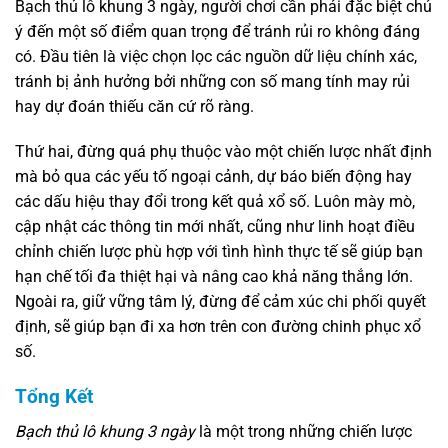
Bạch thủ lô khung 3 ngày, người chơi cần phải đặc biệt chú
ý đến một số điểm quan trọng để tránh rủi ro không đáng
có. Đầu tiên là việc chọn lọc các nguồn dữ liệu chính xác,
tránh bị ảnh hưởng bởi những con số mang tính may rủi
hay dự đoán thiếu căn cứ rõ ràng.
Thứ hai, đừng quá phụ thuộc vào một chiến lược nhất định
mà bỏ qua các yếu tố ngoại cảnh, dự báo biến động hay
các dấu hiệu thay đổi trong kết quả xổ số. Luôn mày mò,
cập nhật các thông tin mới nhất, cũng như linh hoạt điều
chỉnh chiến lược phù hợp với tình hình thực tế sẽ giúp bạn
hạn chế tối đa thiệt hại và nâng cao khả năng thắng lớn.
Ngoài ra, giữ vững tâm lý, đừng để cảm xúc chi phối quyết
định, sẽ giúp bạn đi xa hơn trên con đường chinh phục xổ
số.
Tổng Kết
Bạch thủ lô khung 3 ngày
là một trong những chiến lược