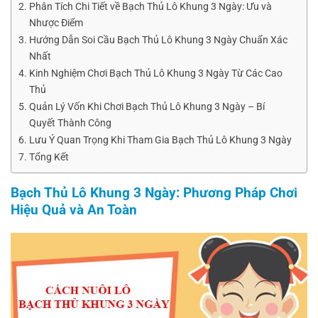
Phân Tích Chi Tiết về Bạch Thủ Lô Khung 3 Ngày: Ưu và
Nhược Điểm
Hướng Dẫn Soi Cầu Bạch Thủ Lô Khung 3 Ngày Chuẩn Xác
Nhất
Kinh Nghiệm Chơi Bạch Thủ Lô Khung 3 Ngày Từ Các Cao
Thủ
Quản Lý Vốn Khi Chơi Bạch Thủ Lô Khung 3 Ngày – Bí
Quyết Thành Công
Lưu Ý Quan Trọng Khi Tham Gia Bạch Thủ Lô Khung 3 Ngày
Tổng Kết
Bạch Thủ Lô Khung 3 Ngày: Phương Pháp Chơi
Hiệu Quả và An Toàn