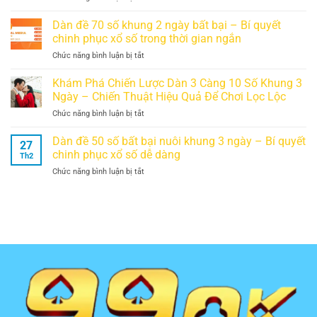
Dàn
Vệ
đề
Dàn đề 70 số khung 2 ngày bất bại – Bí quyết
Thành
10
Công
chinh phục xổ số trong thời gian ngắn
số
Chức
ở
Chức năng bình luận bị tắt
nuôi
Vô
Dàn
khung
Địch
đề
Khám Phá Chiến Lược Dàn 3 Càng 10 Số Khung 3
5
World
70
ngày
Ngày – Chiến Thuật Hiệu Quả Để Chơi Lọc Lộc
Cup?
số
miễn
ở
Chức năng bình luận bị tắt
khung
phí
Khám
2
–
Phá
Dàn đề 50 số bất bại nuôi khung 3 ngày – Bí quyết
ngày
Chiến
27
Chiến
bất
chinh phục xổ số dễ dàng
lược
Th2
Lược
bại
tối
ở
Chức năng bình luận bị tắt
Dàn
–
ưu
Dàn
3
Bí
để
đề
Càng
quyết
chơi
50
10
chinh
xổ
số
Số
phục
số
bất
Khung
xổ
thành
bại
3
số
công
nuôi
Ngày
trong
khung
–
thời
3
Chiến
gian
ngày
Thuật
ngắn
–
Hiệu
Bí