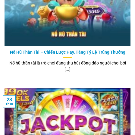
Nổ Hũ Thần Tài – Chiến Lược Hay, Tăng Tỷ Lệ Trúng Thưởng
Nổ hũ thần tài là trò chơi đang thu hút đông đảo người chơi bởi
[...]
23
Th10