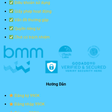
Điều khoản sử dụng
Giấy phép hoạt động
Vấn đề thường gặp
Quyền riêng tư
Chơi có trách nhiệm
Hướng Dẫn
Đăng ký 99OK
Đăng nhập 99OK