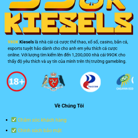
Quả
quyết
Để
chinh
Chơi
phục
Lọc
xổ
Lộc
số
dễ
dàng
99OK
Kiesels
là nhà cái cá cược thể thao, xổ số, casino, bắn cá,
esports tuyệt hảo dành cho cho anh em yêu thích cá cược
online. Với lượng tìm kiếm lên đến 1,200,000 nhà cái 99OK cho
thấy độ yêu thích và uy tín của mình trên thị trường gamebling.
Về Chúng Tôi
Chăm sóc khách hàng
Chính sách bảo mật