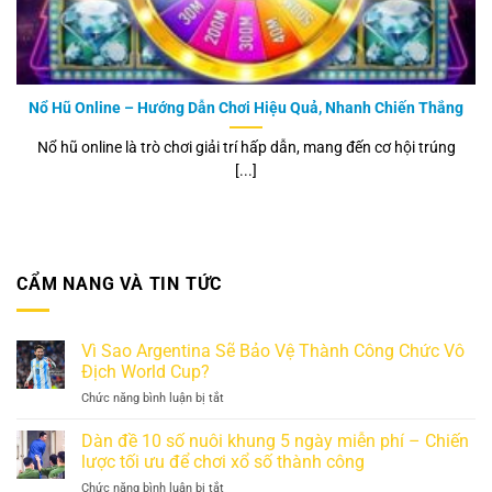
Nổ Hũ Online – Hướng Dẫn Chơi Hiệu Quả, Nhanh Chiến Thắng
Nổ hũ online là trò chơi giải trí hấp dẫn, mang đến cơ hội trúng
[...]
CẨM NANG VÀ TIN TỨC
Vì Sao Argentina Sẽ Bảo Vệ Thành Công Chức Vô
Địch World Cup?
ở
Chức năng bình luận bị tắt
Vì
Sao
Dàn đề 10 số nuôi khung 5 ngày miễn phí – Chiến
Argentina
lược tối ưu để chơi xổ số thành công
Sẽ
ở
Chức năng bình luận bị tắt
Bảo