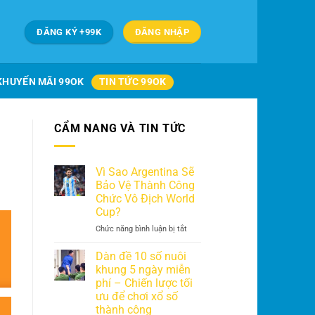
ĐĂNG KÝ +99K
ĐĂNG NHẬP
KHUYẾN MÃI 99OK
TIN TỨC 99OK
CẨM NANG VÀ TIN TỨC
Vì Sao Argentina Sẽ
Bảo Vệ Thành Công
Chức Vô Địch World
Cup?
ở
Chức năng bình luận bị tắt
Vì
Sao
Dàn đề 10 số nuôi
Argentina
khung 5 ngày miễn
Sẽ
phí – Chiến lược tối
Bảo
ưu để chơi xổ số
Vệ
thành công
Thành