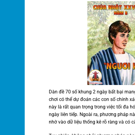
Dàn đề 70 số khung 2 ngày bất bại mang 
chơi có thể dự đoán các con số chính x
này là rất quan trọng trong việc tối đa h
ngày liên tiếp. Ngoài ra, phương pháp nà
nhờ vào dữ liệu thống kê rõ ràng và có c