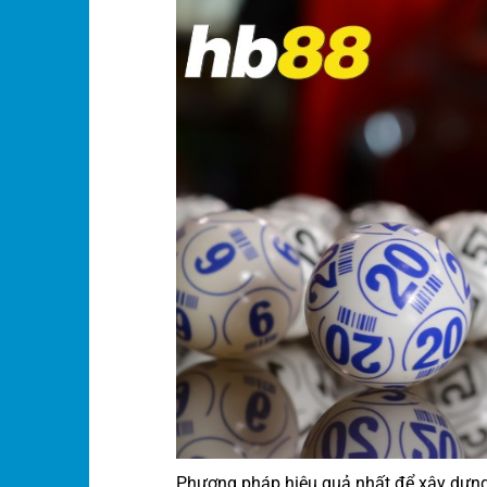
Phương pháp hiệu quả nhất để xây dựng 