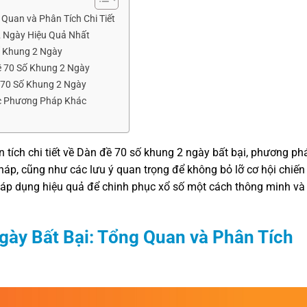
Quan và Phân Tích Chi Tiết
 Ngày Hiệu Quả Nhất
ố Khung 2 Ngày
ề 70 Số Khung 2 Ngày
 70 Số Khung 2 Ngày
ác Phương Pháp Khác
n tích chi tiết về Dàn đề 70 số khung 2 ngày bất bại, phương ph
p, cũng như các lưu ý quan trọng để không bỏ lỡ cơ hội chiến
áp dụng hiệu quả để chinh phục xổ số một cách thông minh và
gày Bất Bại: Tổng Quan và Phân Tích