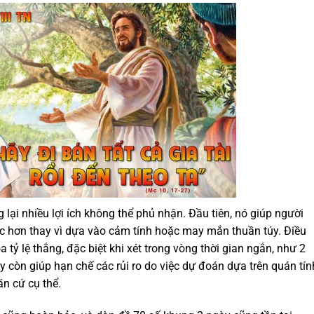
lại nhiều lợi ích không thể phủ nhận. Đầu tiên, nó giúp người
ác hơn thay vì dựa vào cảm tính hoặc may mắn thuần túy. Điều
óa tỷ lệ thắng, đặc biệt khi xét trong vòng thời gian ngắn, như 2
y còn giúp hạn chế các rủi ro do việc dự đoán dựa trên quán tín
ăn cứ cụ thể.