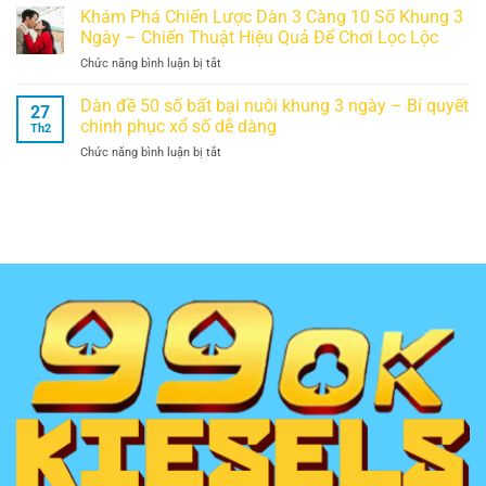
đề
Khám Phá Chiến Lược Dàn 3 Càng 10 Số Khung 3
5
World
70
ngày
Ngày – Chiến Thuật Hiệu Quả Để Chơi Lọc Lộc
Cup?
số
miễn
ở
Chức năng bình luận bị tắt
khung
phí
Khám
2
–
Phá
Dàn đề 50 số bất bại nuôi khung 3 ngày – Bí quyết
ngày
Chiến
27
Chiến
bất
chinh phục xổ số dễ dàng
lược
Th2
Lược
bại
tối
ở
Chức năng bình luận bị tắt
Dàn
–
ưu
Dàn
3
Bí
để
đề
Càng
quyết
chơi
50
10
chinh
xổ
số
Số
phục
số
bất
Khung
xổ
thành
bại
3
số
công
nuôi
Ngày
trong
khung
–
thời
3
Chiến
gian
ngày
Thuật
ngắn
–
Hiệu
Bí
Quả
quyết
Để
chinh
Chơi
phục
Lọc
xổ
Lộc
số
dễ