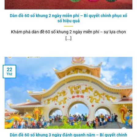
Dàn đề 60 số khung 2 ngày miễn phí – Bí quyết chinh phục xổ
số hiệu quả
Khám phá dàn đề 60 số khung 2 ngày miễn phí – sự lựa chọn
[...]
22
Th2
Dàn đề 60 số khung 3 ngày đánh quanh năm – Bí quyết chinh