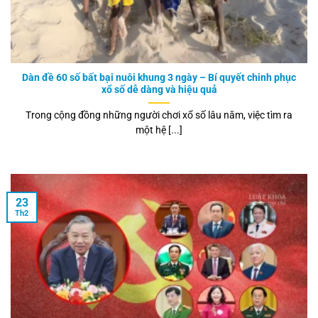
Dàn đề 60 số bất bại nuôi khung 3 ngày – Bí quyết chinh phục
xổ số dễ dàng và hiệu quả
Trong cộng đồng những người chơi xổ số lâu năm, việc tìm ra
một hệ [...]
23
Th2