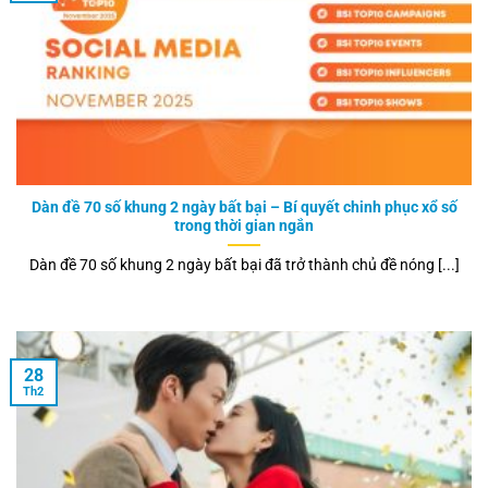
Dàn đề 70 số khung 2 ngày bất bại – Bí quyết chinh phục xổ số
trong thời gian ngắn
Dàn đề 70 số khung 2 ngày bất bại đã trở thành chủ đề nóng [...]
28
Th2