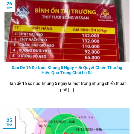
26
Th2
Dàn Đề 16 Số Nuôi Khung 5 Ngày – Bí Quyết Chiến Thường
Hiệu Quả Trong Chơi Lô Đề
Dàn đề 16 số nuôi khung 5 ngày là một trong những chiến thuật
phổ [...]
25
Th2