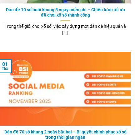
Dàn đề 10 số nuôi khung 5 ngày miễn phí – Chiến lược tối ưu
để chơi xổ số thành công
Trong thế giới chơi xổ số, việc xây dựng một dàn đề hiệu quả và
[...]
01
Th3
Dàn đề 70 số khung 2 ngày bất bại – Bí quyết chinh phục xổ số
trong thời gian ngắn