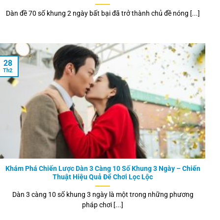
Dàn đề 70 số khung 2 ngày bất bại đã trở thành chủ đề nóng [...]
28
Th2
Khám Phá Chiến Lược Dàn 3 Càng 10 Số Khung 3 Ngày – Chiến
Thuật Hiệu Quả Để Chơi Lọc Lộc
Dàn 3 càng 10 số khung 3 ngày là một trong những phương
pháp chơi [...]