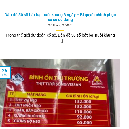
Dàn đề 50 số bất bại nuôi khung 3 ngày – Bí quyết chinh phục
xổ số dễ dàng
27 Tháng 2, 2026
Trong thế giới dự đoán xổ số, Dàn đề 50 số bất bại nuôi khung
[...]
26
Th2