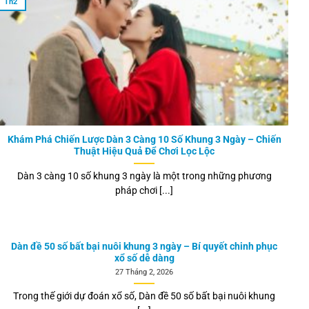
Th2
Khám Phá Chiến Lược Dàn 3 Càng 10 Số Khung 3 Ngày – Chiến
Thuật Hiệu Quả Để Chơi Lọc Lộc
Dàn 3 càng 10 số khung 3 ngày là một trong những phương
pháp chơi [...]
Dàn đề 50 số bất bại nuôi khung 3 ngày – Bí quyết chinh phục
xổ số dễ dàng
27 Tháng 2, 2026
Trong thế giới dự đoán xổ số, Dàn đề 50 số bất bại nuôi khung