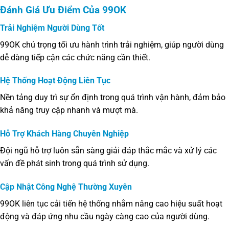
Đánh Giá Ưu Điểm Của 99OK
Trải Nghiệm Người Dùng Tốt
99OK chú trọng tối ưu hành trình trải nghiệm, giúp người dùng
dễ dàng tiếp cận các chức năng cần thiết.
Hệ Thống Hoạt Động Liên Tục
Nền tảng duy trì sự ổn định trong quá trình vận hành, đảm bảo
khả năng truy cập nhanh và mượt mà.
Hỗ Trợ Khách Hàng Chuyên Nghiệp
Đội ngũ hỗ trợ luôn sẵn sàng giải đáp thắc mắc và xử lý các
vấn đề phát sinh trong quá trình sử dụng.
Cập Nhật Công Nghệ Thường Xuyên
99OK liên tục cải tiến hệ thống nhằm nâng cao hiệu suất hoạt
động và đáp ứng nhu cầu ngày càng cao của người dùng.