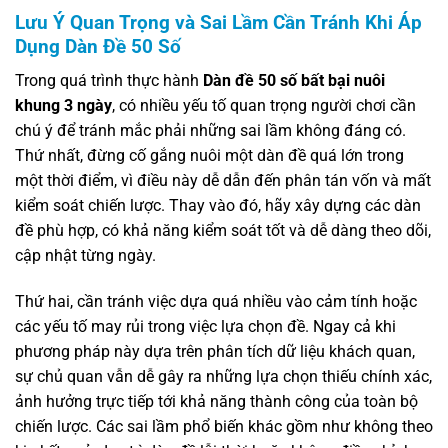
Lưu Ý Quan Trọng và Sai Lầm Cần Tránh Khi Áp
Dụng Dàn Đề 50 Số
Trong quá trình thực hành
Dàn đề 50 số bất bại nuôi
khung 3 ngày
, có nhiều yếu tố quan trọng người chơi cần
chú ý để tránh mắc phải những sai lầm không đáng có.
Thứ nhất, đừng cố gắng nuôi một dàn đề quá lớn trong
một thời điểm, vì điều này dễ dẫn đến phân tán vốn và mất
kiểm soát chiến lược. Thay vào đó, hãy xây dựng các dàn
đề phù hợp, có khả năng kiểm soát tốt và dễ dàng theo dõi,
cập nhật từng ngày.
Thứ hai, cần tránh việc dựa quá nhiều vào cảm tính hoặc
các yếu tố may rủi trong việc lựa chọn đề. Ngay cả khi
phương pháp này dựa trên phân tích dữ liệu khách quan,
sự chủ quan vẫn dễ gây ra những lựa chọn thiếu chính xác,
ảnh hưởng trực tiếp tới khả năng thành công của toàn bộ
chiến lược. Các sai lầm phổ biến khác gồm như không theo