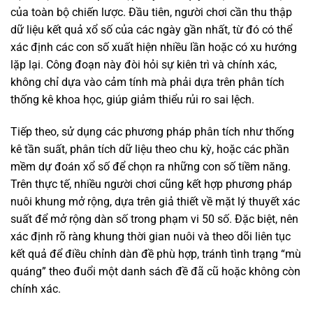
của toàn bộ chiến lược. Đầu tiên, người chơi cần thu thập
dữ liệu kết quả xổ số của các ngày gần nhất, từ đó có thể
xác định các con số xuất hiện nhiều lần hoặc có xu hướng
lặp lại. Công đoạn này đòi hỏi sự kiên trì và chính xác,
không chỉ dựa vào cảm tính mà phải dựa trên phân tích
thống kê khoa học, giúp giảm thiểu rủi ro sai lệch.
Tiếp theo, sử dụng các phương pháp phân tích như thống
kê tần suất, phân tích dữ liệu theo chu kỳ, hoặc các phần
mềm dự đoán xổ số để chọn ra những con số tiềm năng.
Trên thực tế, nhiều người chơi cũng kết hợp phương pháp
nuôi khung mở rộng, dựa trên giả thiết về mặt lý thuyết xác
suất để mở rộng dàn số trong phạm vi 50 số. Đặc biệt, nên
xác định rõ ràng khung thời gian nuôi và theo dõi liên tục
kết quả để điều chỉnh dàn đề phù hợp, tránh tình trạng “mù
quáng” theo đuổi một danh sách đề đã cũ hoặc không còn
chính xác.