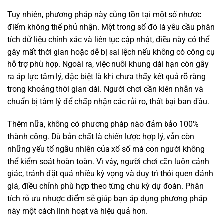
Tuy nhiên, phương pháp này cũng tồn tại một số nhược
điểm không thể phủ nhận. Một trong số đó là yêu cầu phân
tích dữ liệu chính xác và liên tục cập nhật, điều này có thể
gây mất thời gian hoặc dễ bị sai lệch nếu không có công cụ
hỗ trợ phù hợp. Ngoài ra, việc nuôi khung dài hạn còn gây
ra áp lực tâm lý, đặc biệt là khi chưa thấy kết quả rõ ràng
trong khoảng thời gian dài. Người chơi cần kiên nhẫn và
chuẩn bị tâm lý để chấp nhận các rủi ro, thất bại ban đầu.
Thêm nữa, không có phương pháp nào đảm bảo 100%
thành công. Dù bản chất là chiến lược hợp lý, vẫn còn
những yếu tố ngẫu nhiên của xổ số mà con người không
thể kiểm soát hoàn toàn. Vì vậy, người chơi cần luôn cảnh
giác, tránh đặt quá nhiều kỳ vọng và duy trì thói quen đánh
giá, điều chỉnh phù hợp theo từng chu kỳ dự đoán. Phân
tích rõ ưu nhược điểm sẽ giúp bạn áp dụng phương pháp
này một cách linh hoạt và hiệu quả hơn.