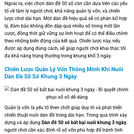
Ngoài ra, việc chọn dàn đề 50 số còn cần dựa trên các yếu
tố về tâm lý người chơi, khả năng quản lý vốn, và chiến
lược chơi dài hạn. Một dàn đề hiệu quả sẽ có phân bổ hợp
lý, đảm bảo không dồn dập quá nhiều số trong một lần
cược, đồng thời giữ vững sự linh hoạt để có thể điều chỉnh
theo những biến động của kết quả. Chiến lược này, nếu
được áp dụng đúng cách, sẽ giúp người chơi khai thác tối
đa khả năng trúng thưởng trong khung khổ 3 ngày.
Chiến Lược Quản Lý Vốn Thông Minh Khi Nuôi
Dàn Đề 50 Số Khung 3 Ngày
Quản lý vốn là yếu tố then chốt giúp duy trì và phát triển
chiến thuật nuôi dàn đề trong dài hạn. Trong quá trình xây
dựng và áp dụng
Dàn đề 50 số bất bại nuôi khung 3 ngày
,
người chơi cần xác định rõ số vốn phù hợp để tránh tình