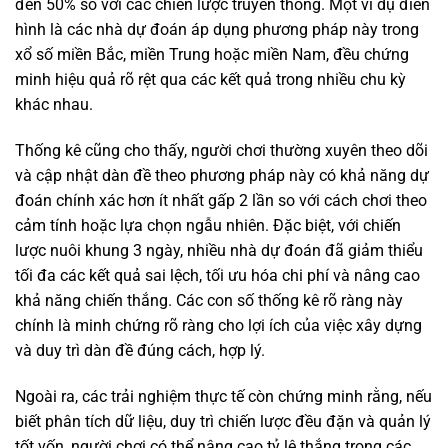
đến 50% so với các chiến lược truyền thống. Một ví dụ điển
hình là các nhà dự đoán áp dụng phương pháp này trong
xổ số miền Bắc, miền Trung hoặc miền Nam, đều chứng
minh hiệu quả rõ rệt qua các kết quả trong nhiều chu kỳ
khác nhau.
Thống kê cũng cho thấy, người chơi thường xuyên theo dõi
và cập nhật dàn đề theo phương pháp này có khả năng dự
đoán chính xác hơn ít nhất gấp 2 lần so với cách chơi theo
cảm tính hoặc lựa chọn ngẫu nhiên. Đặc biệt, với chiến
lược nuôi khung 3 ngày, nhiều nhà dự đoán đã giảm thiểu
tối đa các kết quả sai lệch, tối ưu hóa chi phí và nâng cao
khả năng chiến thắng. Các con số thống kê rõ ràng này
chính là minh chứng rõ ràng cho lợi ích của việc xây dựng
và duy trì dàn đề đúng cách, hợp lý.
Ngoài ra, các trải nghiệm thực tế còn chứng minh rằng, nếu
biết phân tích dữ liệu, duy trì chiến lược đều đặn và quản lý
tốt vốn, người chơi có thể nâng cao tỷ lệ thắng trong các