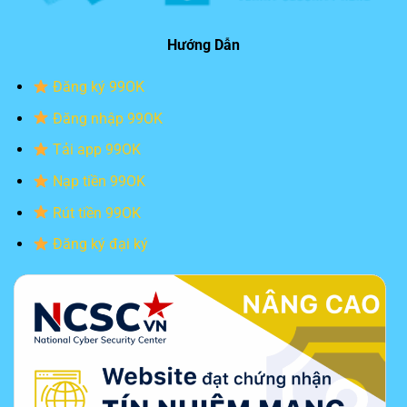
Hướng Dẫn
Đăng ký 99OK
Đăng nhập 99OK
Tải app 99OK
Nạp tiền 99OK
Rút tiền 99OK
Đăng ký đại ký