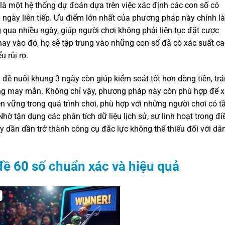
là một hệ thống dự đoán dựa trên việc xác định các con số có
3 ngày liên tiếp. Ưu điểm lớn nhất của phương pháp này chính là
qua nhiều ngày, giúp người chơi không phải liên tục đặt cược
Thay vào đó, họ sẽ tập trung vào những con số đã có xác suất ca
 rủi ro.
 đề nuôi khung 3 ngày còn giúp kiểm soát tốt hơn dòng tiền, tr
ng may mắn. Không chỉ vậy, phương pháp này còn phù hợp để 
ền vững trong quá trình chơi, phù hợp với những người chơi có 
hờ tận dụng các phân tích dữ liệu lịch sử, sự linh hoạt trong đi
y dần dần trở thành công cụ đắc lực không thể thiếu đối với dâ
ề 60 số chuẩn xác và hiệu quả