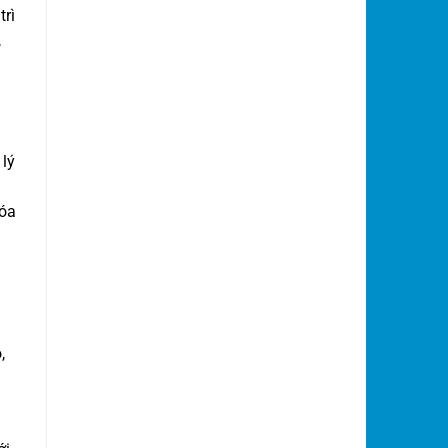
trì
,
 lý
hóa
o
,