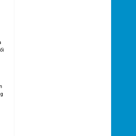
a
ối
ạn
ng