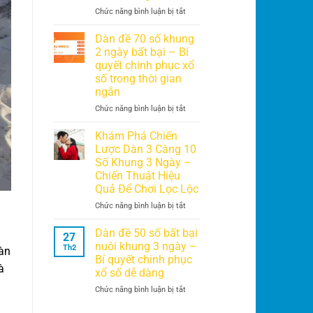
Công
ở
Chức năng bình luận bị tắt
Chức
Dàn
Vô
đề
Dàn đề 70 số khung
Địch
10
2 ngày bất bại – Bí
World
số
quyết chinh phục xổ
Cup?
nuôi
số trong thời gian
khung
ngắn
5
ngày
ở
Chức năng bình luận bị tắt
miễn
Dàn
phí
đề
Khám Phá Chiến
–
70
Lược Dàn 3 Càng 10
Chiến
số
Số Khung 3 Ngày –
lược
khung
Chiến Thuật Hiệu
tối
2
Quả Để Chơi Lọc Lộc
ưu
ngày
để
bất
ở
Chức năng bình luận bị tắt
chơi
bại
Khám
xổ
–
Phá
Dàn đề 50 số bất bại
27
số
Bí
Chiến
nuôi khung 3 ngày –
Th2
thành
dàn
quyết
Lược
Bí quyết chinh phục
công
chinh
Dàn
à
xổ số dễ dàng
phục
3
xổ
Càng
ở
Chức năng bình luận bị tắt
số
10
Dàn
trong
Số
đề