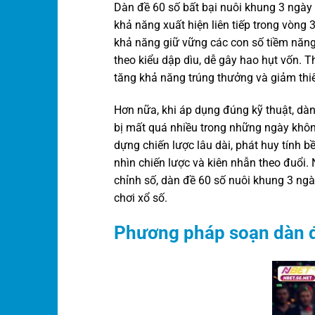
Dàn đề 60 số bất bại nuôi khung 3 ngày 
khả năng xuất hiện liên tiếp trong vòng 
khả năng giữ vững các con số tiềm năng 
theo kiểu dập dìu, dễ gây hao hụt vốn. 
tăng khả năng trúng thưởng và giảm thiểu
Hơn nữa, khi áp dụng đúng kỹ thuật, dàn
bị mất quá nhiều trong những ngày khô
dựng chiến lược lâu dài, phát huy tính b
nhìn chiến lược và kiên nhẫn theo đuổi. N
chỉnh số, dàn đề 60 số nuôi khung 3 ngà
chơi xổ số.
Phương pháp soạn dàn đ