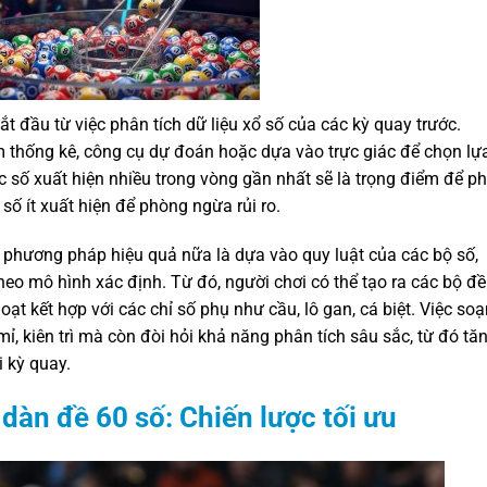
t đầu từ việc phân tích dữ liệu xổ số của các kỳ quay trước.
 thống kê, công cụ dự đoán hoặc dựa vào trực giác để chọn lự
 số xuất hiện nhiều trong vòng gần nhất sẽ là trọng điểm để ph
số ít xuất hiện để phòng ngừa rủi ro.
 phương pháp hiệu quả nữa là dựa vào quy luật của các bộ số,
heo mô hình xác định. Từ đó, người chơi có thể tạo ra các bộ đề
oạt kết hợp với các chỉ số phụ như cầu, lô gan, cá biệt. Việc so
ỉ, kiên trì mà còn đòi hỏi khả năng phân tích sâu sắc, từ đó tă
 kỳ quay.
dàn đề 60 số: Chiến lược tối ưu