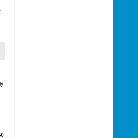
t
c
lý
60