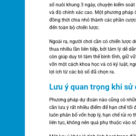
số nuôi khung 3 ngày, chuyện kiểm soát d
và độ chính xác cao. Một phương pháp ổ
đồng thời chia nhỏ thành các phần cược
đến toàn bộ chiến lược.
Ngoài ra, người chơi cần có chiến lược
thua nhiều lần liên tiếp, bởi tâm lý dễ 
còn giúp duy trì tâm thế bình tĩnh, giữ v
vốn một cách khoa học và có kỷ luật, ngư
lợi ích từ các bộ số đã chọn ra.
Lưu ý quan trọng khi sử
Phương pháp dự đoán nào cũng có những 
cần lưu ý rất nhiều điểm để hạn chế tối đ
luôn phân bổ vốn hợp lý, hạn chế rủi ro t
liên tục, không nên quá phụ thuộc vào số