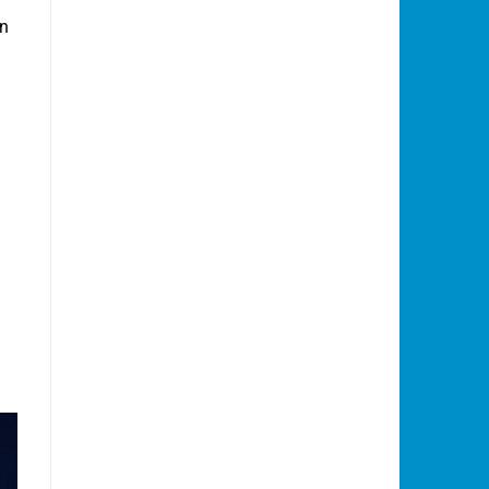
thời
Khung
50
àn
gian
3
số
ngắn
Ngày
bất
–
bại
Chiến
nuôi
Thuật
khung
Hiệu
3
Quả
ngày
Để
–
Chơi
Bí
Lọc
quyết
Lộc
chinh
phục
xổ
số
dễ
dàng