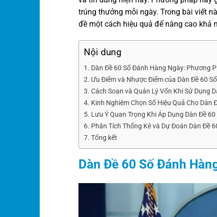
trúng thưởng mỗi ngày. Trong bài viết n
đề một cách hiệu quả để nâng cao khả n
Nội dung
Dàn Đề 60 Số Đánh Hàng Ngày: Phương P
Ưu Điểm và Nhược Điểm của Dàn Đề 60 Số
Cách Soạn và Quản Lý Vốn Khi Sử Dụng D
Kinh Nghiệm Chọn Số Hiệu Quả Cho Dàn 
Lưu Ý Quan Trọng Khi Áp Dụng Dàn Đề 60 
Phân Tích Thống Kê và Dự Đoán Dàn Đề 
Tổng kết
Dàn Đề 60 Số Đánh Hàng