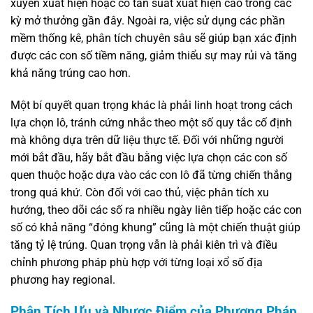
xuyên xuất hiện hoặc có tần suất xuất hiện cao trong các
kỳ mở thưởng gần đây. Ngoài ra, việc sử dụng các phần
mềm thống kê, phân tích chuyên sâu sẽ giúp bạn xác định
được các con số tiềm năng, giảm thiểu sự may rủi và tăng
khả năng trúng cao hơn.
Một bí quyết quan trọng khác là phải linh hoạt trong cách
lựa chọn lô, tránh cứng nhắc theo một số quy tắc cố định
mà không dựa trên dữ liệu thực tế. Đối với những người
mới bắt đầu, hãy bắt đầu bằng việc lựa chọn các con số
quen thuộc hoặc dựa vào các con lô đã từng chiến thắng
trong quá khứ. Còn đối với cao thủ, việc phân tích xu
hướng, theo dõi các số ra nhiều ngày liên tiếp hoặc các con
số có khả năng “đóng khung” cũng là một chiến thuật giúp
tăng tỷ lệ trúng. Quan trọng vẫn là phải kiên trì và điều
chỉnh phương pháp phù hợp với từng loại xổ số địa
phương hay regional.
Phân Tích Ưu và Nhược Điểm của Phương Pháp