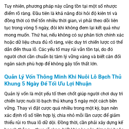
Tuy nhiên, phương pháp này cũng tồn tại một số nhược
điểm rõ ràng. Đầu tiên là khả năng đòi hỏi độ kiên trì và
đồng thời có thể tốn nhiều thời gian, vì phải theo dõi liên
tục trong vòng 5 ngày, đôi khi không đem lại kết quả như
mong muốn. Thứ hai, nếu không có sự phân tích chính xác
hoặc dữ liệu chưa đủ rõ ràng, việc duy trì chiến lược có thể
dẫn đến thua lỗ. Các yếu tố may rủi vẫn tồn tại, do đó
người chơi cần chuẩn bị tâm lý vững vàng và biết cân đối
ngân sách phù hợp để không gây tổn thất lớn.
Quản Lý Vốn Thông Minh Khi Nuôi Lô Bạch Thủ
Khung 5 Ngày Để Tối Ưu Lợi Nhuận
Quản lý vốn là một yếu tố then chốt giúp người chơi duy trì
chiến lược nuôi lô bạch thủ khung 5 ngày một cách bền
vững. Thay vì đặt cược quá nhiều trong một kỳ, bạn nên
xác định rõ số tiền hợp lý, chia nhỏ mỗi lần cược để giảm
thiểu rủi ro thua lỗ dữ dội. Đồng thời, cần phải xây dựng kế