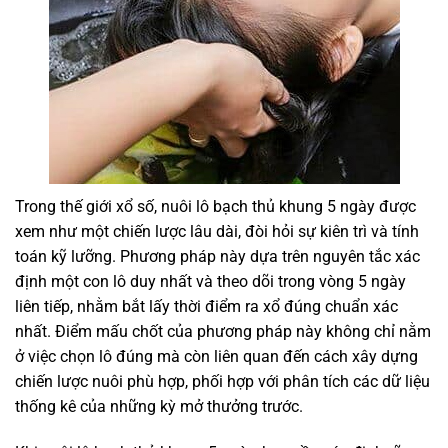
Trong thế giới xổ số, nuôi lô bạch thủ khung 5 ngày được
xem như một chiến lược lâu dài, đòi hỏi sự kiên trì và tính
toán kỹ lưỡng. Phương pháp này dựa trên nguyên tắc xác
định một con lô duy nhất và theo dõi trong vòng 5 ngày
liên tiếp, nhằm bắt lấy thời điểm ra xổ đúng chuẩn xác
nhất. Điểm mấu chốt của phương pháp này không chỉ nằm
ở việc chọn lô đúng mà còn liên quan đến cách xây dựng
chiến lược nuôi phù hợp, phối hợp với phân tích các dữ liệu
thống kê của những kỳ mở thưởng trước.