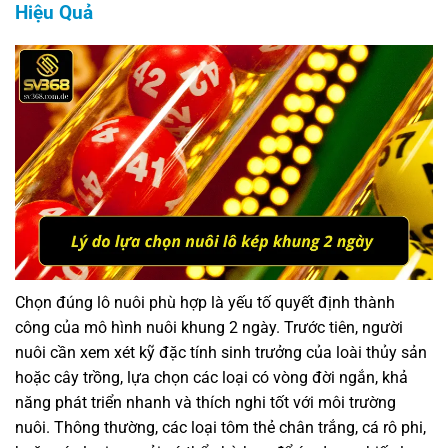
Hiệu Quả
Chọn đúng lô nuôi phù hợp là yếu tố quyết định thành
công của mô hình nuôi khung 2 ngày. Trước tiên, người
nuôi cần xem xét kỹ đặc tính sinh trưởng của loài thủy sản
hoặc cây trồng, lựa chọn các loại có vòng đời ngắn, khả
năng phát triển nhanh và thích nghi tốt với môi trường
nuôi. Thông thường, các loại tôm thẻ chân trắng, cá rô phi,