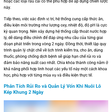
hoặc các loại rau cải có thể phù hợp để áp dụng chiến lược
này.
Tiếp theo, việc xác định vị trí, hệ thống cung cấp thức ăn,
điều kiện môi trường như lượng oxy, nhiệt độ, độ pH là cực
kỳ quan trọng. Nên xây dựng hệ thống cấp thoát nước hợp
lý, dễ dàng điều chỉnh để đáp ứng nhu cầu của từng giai
đoạn phát triển trong vòng 2 ngày. Đồng thời, thiết lập quy
trình quản lý chặt chẽ về lịch trình kiểm tra, cho ăn, dùng
thuốc, phòng chống dịch bệnh sẽ giúp hạn chế rủi ro và
đảm bảo năng suất cao nhất. Chìa khóa thành công nằm ở
khả năng phối hợp linh hoạt các yếu tố này một cách khoa
học, phù hợp với từng mùa vụ và điều kiện thực tế.
Phân Tích Rủi Ro và Quản Lý Vốn Khi Nuôi Lô
Kép Khung 2 Ngày