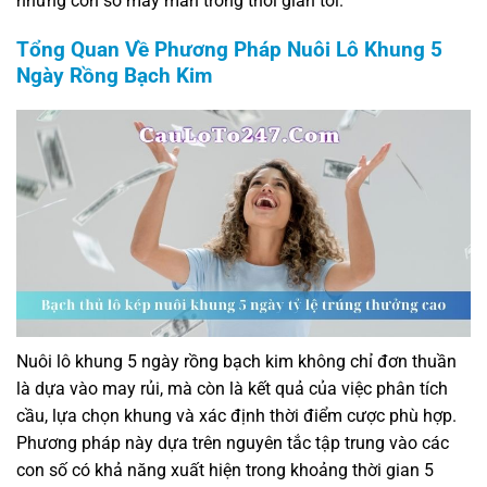
những con số may mắn trong thời gian tới.
Tổng Quan Về Phương Pháp Nuôi Lô Khung 5
Ngày Rồng Bạch Kim
Nuôi lô khung 5 ngày rồng bạch kim không chỉ đơn thuần
là dựa vào may rủi, mà còn là kết quả của việc phân tích
cầu, lựa chọn khung và xác định thời điểm cược phù hợp.
Phương pháp này dựa trên nguyên tắc tập trung vào các
con số có khả năng xuất hiện trong khoảng thời gian 5