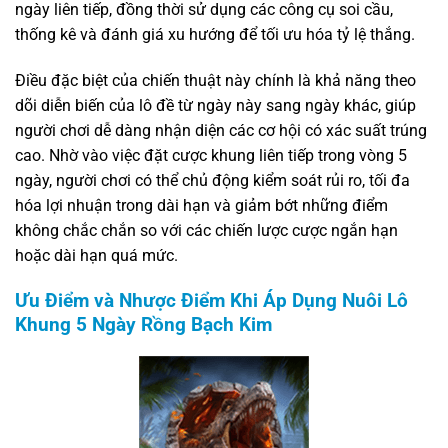
ngày liên tiếp, đồng thời sử dụng các công cụ soi cầu,
thống kê và đánh giá xu hướng để tối ưu hóa tỷ lệ thắng.
Điều đặc biệt của chiến thuật này chính là khả năng theo
dõi diễn biến của lô đề từ ngày này sang ngày khác, giúp
người chơi dễ dàng nhận diện các cơ hội có xác suất trúng
cao. Nhờ vào việc đặt cược khung liên tiếp trong vòng 5
ngày, người chơi có thể chủ động kiểm soát rủi ro, tối đa
hóa lợi nhuận trong dài hạn và giảm bớt những điểm
không chắc chắn so với các chiến lược cược ngắn hạn
hoặc dài hạn quá mức.
Ưu Điểm và Nhược Điểm Khi Áp Dụng Nuôi Lô
Khung 5 Ngày Rồng Bạch Kim