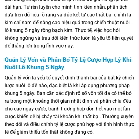
dài hạn. Tự rèn luyện cho mình tính kiên nhẫn, phân tích
dựa trên dữ liệu rõ ràng và đúc kết từ các thất bại chính là
kim chỉ nam để nâng cao hiệu quả trong chiến thuật nuôi
lô khung 5 ngày rồng bạch kim. Thực tế, việc học hỏi
không ngừng và trau dồi kiến thức luôn là yếu tố tiên quyết
để thắng lớn trong lĩnh vực này.
Quản Lý Vốn và Phân Bổ Tỷ Lệ Cược Hợp Lý Khi
Nuôi Lô Khung 5 Ngày
Quản lý vốn là yếu tố quyết định thành bại của bất kỳ chiến
lược nuôi lô đề nào, đặc biệt là khi áp dụng phương pháp
khung 5 ngày. Bạn cần xác định rõ số vốn tối đa có thể bỏ
ra trong một khoảng thời gian nhất định và phân chia đều
cho các ngày cược, tránh trường hợp dồn hết vào một lần
cược khiến dễ bị cháy tài khoản khi thất bại. Thường xuyên
theo dõi và điều chỉnh tỷ lệ cược phù hợp với tình hình thực
tế để giảm thiểu tổn thất không đáng có.