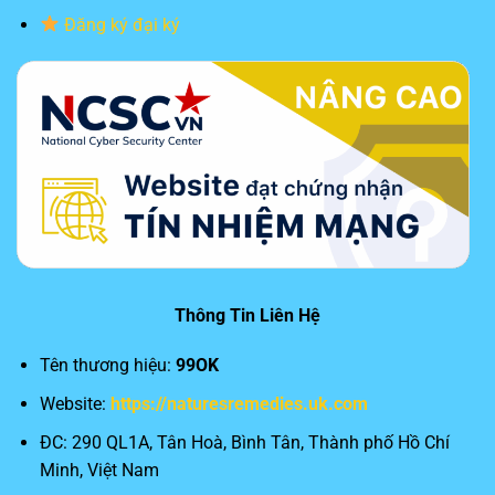
Đăng ký đại ký
Thông Tin Liên Hệ
Tên thương hiệu:
99OK
Website:
https://naturesremedies.uk.com
ĐC: 290 QL1A, Tân Hoà, Bình Tân, Thành phố Hồ Chí
Minh, Việt Nam