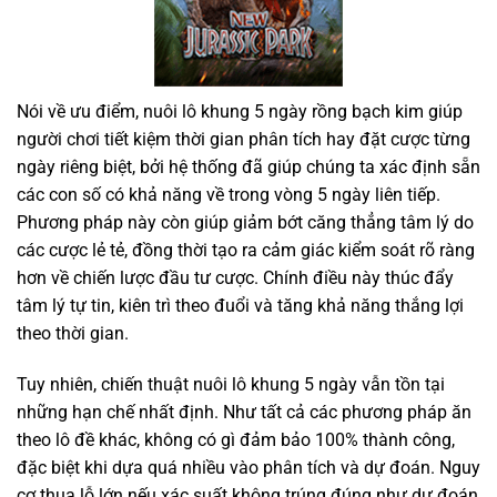
Nói về ưu điểm, nuôi lô khung 5 ngày rồng bạch kim giúp
người chơi tiết kiệm thời gian phân tích hay đặt cược từng
ngày riêng biệt, bởi hệ thống đã giúp chúng ta xác định sẵn
các con số có khả năng về trong vòng 5 ngày liên tiếp.
Phương pháp này còn giúp giảm bớt căng thẳng tâm lý do
các cược lẻ tẻ, đồng thời tạo ra cảm giác kiểm soát rõ ràng
hơn về chiến lược đầu tư cược. Chính điều này thúc đẩy
tâm lý tự tin, kiên trì theo đuổi và tăng khả năng thắng lợi
theo thời gian.
Tuy nhiên, chiến thuật nuôi lô khung 5 ngày vẫn tồn tại
những hạn chế nhất định. Như tất cả các phương pháp ăn
theo lô đề khác, không có gì đảm bảo 100% thành công,
đặc biệt khi dựa quá nhiều vào phân tích và dự đoán. Nguy
cơ thua lỗ lớn nếu xác suất không trúng đúng như dự đoán