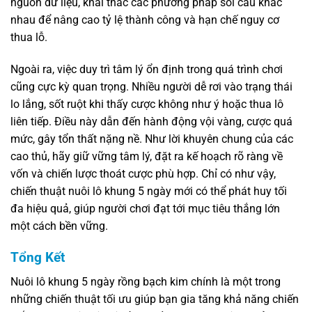
nguồn dữ liệu, khai thác các phương pháp soi cầu khác
nhau để nâng cao tỷ lệ thành công và hạn chế nguy cơ
thua lỗ.
Ngoài ra, việc duy trì tâm lý ổn định trong quá trình chơi
cũng cực kỳ quan trọng. Nhiều người dễ rơi vào trạng thái
lo lắng, sốt ruột khi thấy cược không như ý hoặc thua lô
liên tiếp. Điều này dẫn đến hành động vội vàng, cược quá
mức, gây tổn thất nặng nề. Như lời khuyên chung của các
cao thủ, hãy giữ vững tâm lý, đặt ra kế hoạch rõ ràng về
vốn và chiến lược thoát cược phù hợp. Chỉ có như vậy,
chiến thuật nuôi lô khung 5 ngày mới có thể phát huy tối
đa hiệu quả, giúp người chơi đạt tới mục tiêu thắng lớn
một cách bền vững.
Tổng Kết
Nuôi lô khung 5 ngày rồng bạch kim chính là một trong
những chiến thuật tối ưu giúp bạn gia tăng khả năng chiến