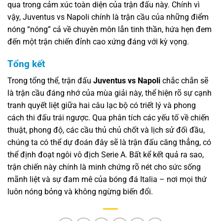
qua trong cảm xúc toàn diện của trận đấu này. Chính vì
vậy, Juventus vs Napoli chính là trận cầu của những điểm
nóng “nóng” cả về chuyên môn lẫn tinh thần, hứa hẹn đem
đến một trận chiến đỉnh cao xứng đáng với kỳ vọng.
Tổng kết
Trong tổng thể, trận đấu
Juventus vs Napoli
chắc chắn sẽ
là trận cầu đáng nhớ của mùa giải này, thể hiện rõ sự cạnh
tranh quyết liệt giữa hai câu lạc bộ có triết lý và phong
cách thi đấu trái ngược. Qua phân tích các yếu tố về chiến
thuật, phong độ, các cầu thủ chủ chốt và lịch sử đối đầu,
chúng ta có thể dự đoán đây sẽ là trận đấu căng thẳng, có
thể định đoạt ngôi vô địch Serie A. Bất kể kết quả ra sao,
trận chiến này chính là minh chứng rõ nét cho sức sống
mãnh liệt và sự đam mê của bóng đá Italia – nơi mọi thứ
luôn nóng bỏng và không ngừng biến đổi.