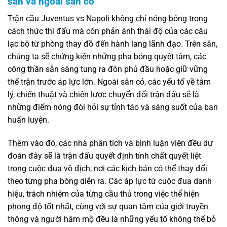
sân và ngoài sân cỏ
Trận cầu Juventus vs Napoli không chỉ nóng bỏng trong
cách thức thi đấu mà còn phản ánh thái độ của các câu
lạc bộ từ phòng thay đồ đến hành lang lãnh đạo. Trên sân,
chúng ta sẽ chứng kiến những pha bóng quyết tâm, các
công thần sẵn sàng tung ra đòn phủ đầu hoặc giữ vững
thế trận trước áp lực lớn. Ngoài sân cỏ, các yếu tố về tâm
lý, chiến thuật và chiến lược chuyển đổi trận đấu sẽ là
những điểm nóng đòi hỏi sự tỉnh táo và sáng suốt của ban
huấn luyện.
Thêm vào đó, các nhà phân tích và bình luận viên đều dự
đoán đây sẽ là trận đấu quyết định tính chất quyết liệt
trong cuộc đua vô địch, nơi các kịch bản có thể thay đổi
theo từng pha bóng diễn ra. Các áp lực từ cuộc đua danh
hiệu, trách nhiệm của từng cầu thủ trong việc thể hiện
phong độ tốt nhất, cùng với sự quan tâm của giới truyền
thông và người hâm mộ đều là những yếu tố không thể bỏ