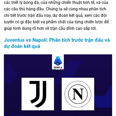
các triết lý bóng đá, của những chiến thuật tinh tế, và của
các cầu thủ hàng đầu. Chúng ta sẽ cùng nhau phân tích
chi tiết trước trận đấu này, dự đoán kết quả, xem các đội
tuyển có gì đặc biệt và phẩm chất của từng chiến lược để
giúp hình dung rõ hơn về trận cầu đỉnh cao sắp tới.
Juventus vs Napoli: Phân tích trước trận đấu và
dự đoán kết quả