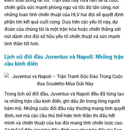
kiểm soát bóng rất tốt. Trận đấu này hứa hẹn sẽ là cuộc
chiến giữa sức mạnh phòng ngự và tốc độ tấn công, nơi
những toan tính chiến thuật của HLV hai đội sẽ quyết định
phần lớn kết quả cuối cùng. Dựa trên các yếu tố này, dự
đoán của chúng tôi là một trận hòa hoặc chiến thắng sát
nút dành cho đội sở hữu yếu tố chiến thuật và sức mạnh
tinh thần tốt hơn.
Lịch sử đối đầu Juventus và Napoli: Những trận
cầu kinh điển
Trong lịch sử đối đầu, Juventus và Napoli đều đã từng tạo
ra những trận cầu kinh điển, ghi dấu ấn trong lòng người
hâm mộ. Những cuộc đối đầu này thường mang tính quyết
định, nơi mà các cầu thủ thể hiện tinh thần thi đấu hết
mình và chiến thuật của hai đội mang tính chiến lược cao.