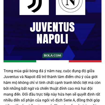
Trong mùa giải bóng đá ý năm nay, cuộc đụng độ giữa
Juventus và Napoli đã trở thành tâm điểm chú ý của giới
hâm mộ không chỉ vì tính chất cạnh tranh khốc liệt mà còn
bởi những bất ngờ và chiến thuật đỉnh cao mà hai đội
mang đến. Đối đầu trực tiếp này hứa hẹn sẽ quyết định rất
nhiều đến số phận của ngôi vô địch Serie A, đồng thời góp