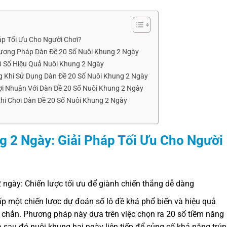
áp Tối Ưu Cho Người Chơi?
hương Pháp Dàn Đề 20 Số Nuôi Khung 2 Ngày
 Số Hiệu Quả Nuôi Khung 2 Ngày
g Khi Sử Dụng Dàn Đề 20 Số Nuôi Khung 2 Ngày
ợi Nhuận Với Dàn Đề 20 Số Nuôi Khung 2 Ngày
Khi Chơi Dàn Đề 20 Số Nuôi Khung 2 Ngày
g 2 Ngày: Giải Pháp Tối Ưu Cho Người
p một chiến lược dự đoán số lô đề khá phổ biến và hiệu quả
chắn. Phương pháp này dựa trên việc chọn ra 20 số tiềm năng
à sau đó nuôi khung hai ngày liên tiếp để củng cố khả năng trú