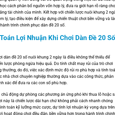
 học cách phân bổ nguồn vốn hợp lý, đưa ra giới hạn rõ ràng ch
ng tài chính của mình. Kết hợp với chiến lược nuôi khung 2 ngà
m lý, tạo điều kiện để xây dựng chiến thuật chơi bền vững và lâ
g hành trình chinh phục dàn đề 20 số.
 Toán Lợi Nhuận Khi Chơi Dàn Đề 20 S
ơi dàn đề 20 số nuôi khung 2 ngày là điều không thể thiếu để
ến lược phòng ngừa hiệu quả. Do tính chất may rủi của trò chơi
 thưởng, do đó, việc xác định mức độ rủi ro phù hợp và tính to
Các nhà chơi chuyên nghiệp thường dựa vào các công thức, phân
ính xác để đưa ra các con số phù hợp.
ần chủ động dự phòng các phương án ứng phó khi thua lỗ hoặc s
ơi này là chiến lược dài hạn chứ không phải cách nhanh chóng
c tính toán kỹ lưỡng mức cược, dự tính lợi nhuận kỳ vọng dựa trên
trì hoạt động chơi đều đặn, bền vững hơn trong hành trình chin