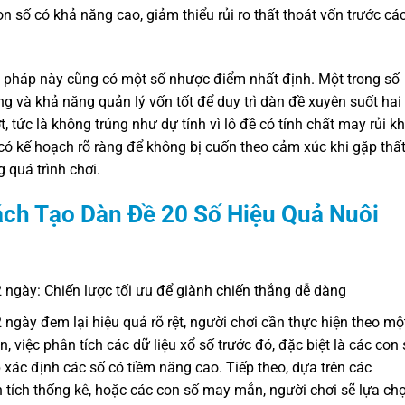
 số có khả năng cao, giảm thiểu rủi ro thất thoát vốn trước cá
 pháp này cũng có một số nhược điểm nhất định. Một trong số
ưỡng và khả năng quản lý vốn tốt để duy trì dàn đề xuyên suốt hai
t, tức là không trúng như dự tính vì lô đề có tính chất may rủi k
có kế hoạch rõ ràng để không bị cuốn theo cảm xúc khi gặp thấ
g quá trình chơi.
ch Tạo Dàn Đề 20 Số Hiệu Quả Nuôi
 ngày đem lại hiệu quả rõ rệt, người chơi cần thực hiện theo mộ
n, việc phân tích các dữ liệu xổ số trước đó, đặc biệt là các con
p xác định các số có tiềm năng cao. Tiếp theo, dựa trên các
tích thống kê, hoặc các con số may mắn, người chơi sẽ lựa ch