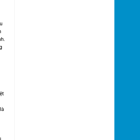
êu
n
nh.
g
ệt
là
i