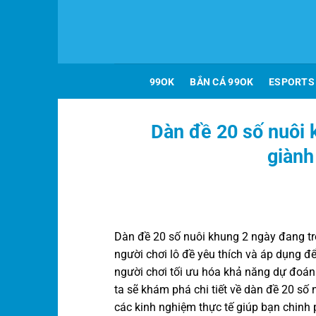
Bỏ
qua
nội
dung
99OK
BẮN CÁ 99OK
ESPORTS
Dàn đề 20 số nuôi 
giành
Dàn đề 20 số nuôi khung 2 ngày đang t
người chơi lô đề yêu thích và áp dụng 
người chơi tối ưu hóa khả năng dự đoán 
ta sẽ khám phá chi tiết về dàn đề 20 số
các kinh nghiệm thực tế giúp bạn chinh