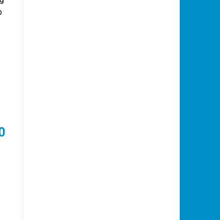
thời
Khung
50
p
gian
3
số
ngắn
Ngày
bất
–
bại
Chiến
nuôi
Thuật
khung
Hiệu
3
Quả
ngày
Để
–
Chơi
Bí
Lọc
quyết
Lộc
chinh
phục
xổ
số
0
dễ
dàng